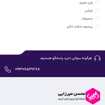
طرح تخفیف
فارکس
محصولات
پیشنهاد شگفت انگیز
هرگونه سوالی دارید پاسخگو هستیم
09306531278