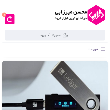
0
عضویت
ورود
فهرست