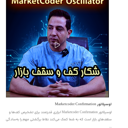
اندیکاتور اردربلاک و ربات سیگنالدهی | شناسایی دقیق نواحی عرضه و