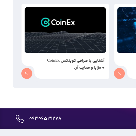
آشنایی با صرافی کوینکس CoinEx
ارز دیجیتال SOLANA چیست و چه
مزایایی دارد؟
09306531278