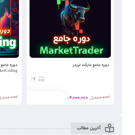
دوره جامع مارکت تریدر
دوره جامع ب
ketCoding
7
10,000,000
4,000,000
6,000,000
تومان
آخرین مطالب