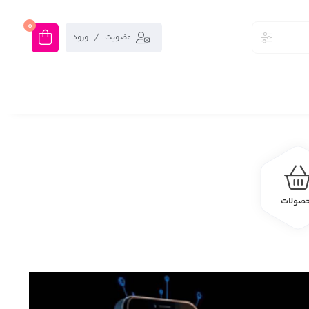
0
عضویت
ورود
صولات