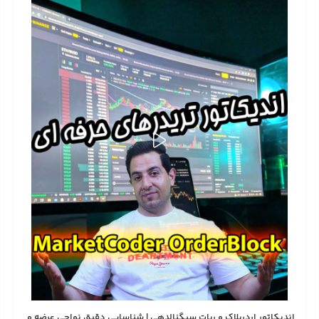
استراتژی Marketcoder FloorCeiling — نسل جدید معامله‌گری
هوشمند
Marketcoder FloorCeiling یک استراتژی کاملاً خودکار، هوشمند و مجهز به
سیستم مدیریت معامله نسل جدید است که بدون نیاز به تحلیل پیچیده، ...