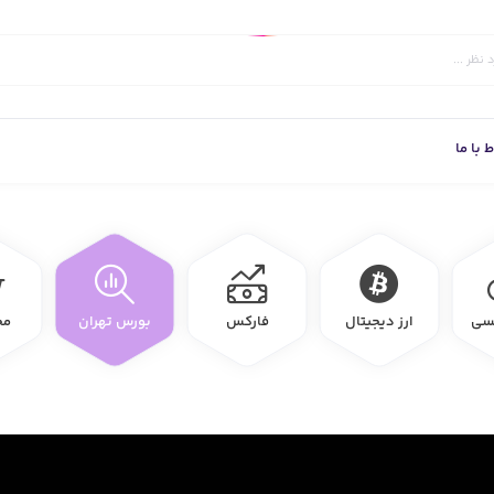
ط با ما
یسی
ارز دیجیتال
فارکس
بورس تهران
مح