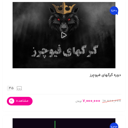
%30
دوره گرگهای فیوچرز
45
7,000,000
10,000,000
مشاهده
تومان
%33