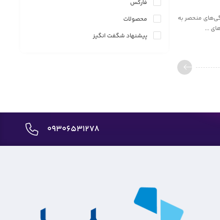
فارکس
گی‌های منحصر به
محصولات
ای ...
پیشنهاد شگفت انگیز
09306531278