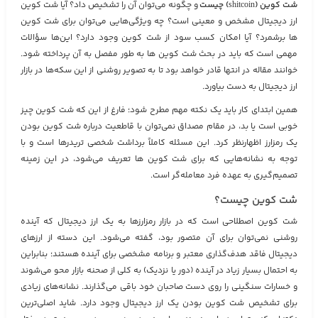
شت کوین (shitcoin) چیست
و چگونه می‌توان آن را تشخیص داد؟ آیا شت کوین
ارز دیجیتال مشخص و معینی است؟ چه ویژگی‌هایی می‌توان برای شت کوین‌
ها برشمرد؟ آیا امکان کسب سود از شت کوین وجود دارد؟ این‌ها سؤالات
مهمی است که باید در بحث شت کوین‌ ها به طور مفصل به آن پرداخته شود.
خوانند مقاله در انتها قادر خواهد بود تا به تصویر روشنی از این سکه‌ها در بازار
ارز دیجیتال به دست بیاورد.
همین ابتدای کار باید یک نکته مهم مطرح شود؛ فارغ از این که شت کوین چیز
خوبی است یا بد، در مقام مصداق نمی‌توان با قاطعیت درباره شت کوین بودن
یک رمزارز اظهارنظر کرد. این مسئله کاملاً برداشت شخصی تریدرها است و با
توجه به نشانه‌هایی که برای شت کوین‌ ها تعریف می‌شود، در این زمینه
تصمیم‌گیری به عهده فرد معامله‌گر است.
شت کوین چیست؟
شت کوین اصطلاحی است که در بازار رمزارزها به یک ارز دیجیتال که آینده
روشنی نمی‌توان برای آن متصور بود، گفته می‌شود. این دسته از ارزهای
دیجیتال فاقد هدف‌گذاری معتبر و برنامه مشخصی برای آینده هستند؛ بنابراین
به احتمال بسیار زیاد در آینده (دور یا نزدیک) به کلی از صحنه بازار محو می‌شوند
و خسارات سنگینی را روی دست صاحبان خود باقی می‌گذارند. نشانه‌های زیادی
برای تشخیص شت کوین بودن یک ارز دیجیتال وجود دارد. شاید اصلی‌ترین