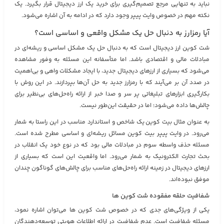
نباید به تنهایی مرجع تصمیم‌گیری برای خرید یک ارز دیجیتال قرار بگیرد. یک
نکته مهم در خصوص وایت پیپر وجود دارد که در ادامه به آن اشاره می‌شود.
آیا رمزارز به دنبال حل یک مشکل واقعی و اساسی است؟
شت کوین ارز دیجیتال است که به دنبال حل یک مشکل اساسی و ریشه‌ای در
مبادلات مالی و اقتصادی باشد. اما متأسفانه این مسئله به وفور مشاهده
می‌شود که بسیاری از ارزهای دیجیتال جدید، با ایجاد مشکلات واهی و بی‌اهمیت
در صدد آن بر می‌آیند که با رمزارز جدید به حل آن‌ها بپردازند. در این روش با
بکارگیری ابزارهای تبلیغاتی پر سر و صدا خبر از ارائه راه‌حل‌های بی‌نظیر برای
چالش‌ها داده می‌شود؛ اما در حقیقت این‌طور نیست.
به عنوان مثال بیت کوین یک شاخص و استاندارد مناسب در این راستا به شمار
می‌رود. در وایت پیپر بیت کوین مسائل ریشه‌ای و اساسی مطرح شده است.
مسئله حذف واسطه سوم در مبادلات مالی بود که در نوع خود یک انقلاب در
بحث تجارت الکترونیک به شمار می‌رود. اما واقعیت این است که بسیاری از
ارزهای دیجیتال در زمینه ارائه راه‌حل‌های مناسب برای چالش‌های گوناگون چندان
موفق نبوده‌اند.
شفافیت حلقه مفقوده شت کوین‌ ها
یکی از ویژگی‌های جدی که در خصوص شت کوین‌ ها می‌توان اشاره نمود،
مسئله شفافیت است. عدم شفافیت در ارائه اطلاعات هویتی توسعه‌دهندگان