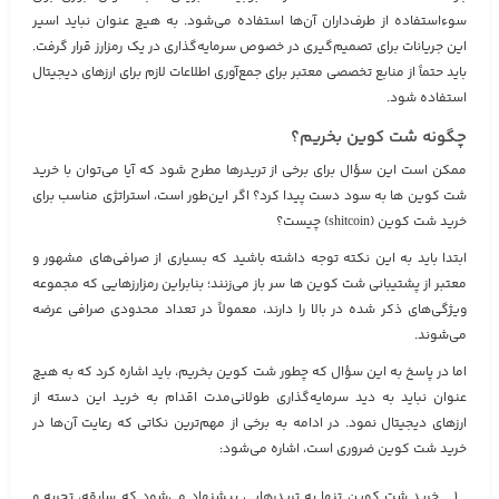
سوءاستفاده از طرف‌داران آن‌ها استفاده می‌شود. به هیچ عنوان نباید اسیر
این جریانات برای تصمیم‌گیری در خصوص سرمایه‌گذاری در یک رمزارز قرار گرفت.
باید حتماً از منابع تخصصی معتبر برای جمع‌آوری اطلاعات لازم برای ارزهای دیجیتال
استفاده شود.
چگونه شت کوین بخریم؟
ممکن است این سؤال برای برخی از تریدرها مطرح شود که آیا می‌توان با خرید
شت کوین‌ ها به سود دست پیدا کرد؟ اگر این‌طور است، استراتژی مناسب برای
خرید شت کوین (shitcoin) چیست؟
ابتدا باید به این نکته توجه داشته باشید که بسیاری از صرافی‌های مشهور و
معتبر از پشتیبانی شت کوین‌ ها سر باز می‌زنند؛ بنابراین رمزارزهایی که مجموعه
ویژگی‌های ذکر شده در بالا را دارند، معمولاً در تعداد محدودی صرافی عرضه
می‌شوند.
اما در پاسخ به این سؤال که چطور شت کوین بخریم، باید اشاره کرد که به هیچ
عنوان نباید به دید سرمایه‌گذاری طولانی‌مدت اقدام به خرید این دسته از
ارزهای دیجیتال نمود. در ادامه به برخی از مهم‌ترین نکاتی که رعایت آن‌ها در
خرید شت کوین ضروری است، اشاره می‌شود:
خرید شت کوین‌ تنها به تریدرهایی پیشنهاد می‌شود که سابقه، تجربه و