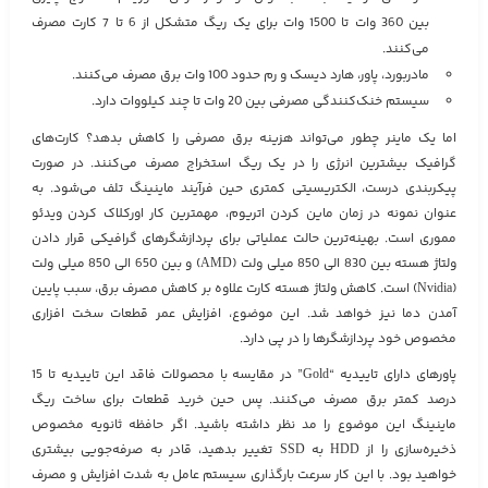
بین 360 وات تا 1500 وات برای یک ریگ متشکل از 6 تا 7 کارت مصرف
می‌کنند.
مادربورد، پاور، هارد دیسک و رم حدود 100 وات برق مصرف می‌کنند.
سیستم‌ خنک‌کنندگی مصرفی بین 20 وات تا چند کیلووات دارد.
اما یک ماینر چطور می‌تواند هزینه‌ برق مصرفی را کاهش بدهد؟ کارت‌های
گرافیک بیشترین انرژی را در یک ریگ استخراج مصرف می‌کنند. در صورت
پیکربندی درست، الکتریسیتی کمتری حین فرآیند ماینینگ تلف می‌شود. به
عنوان نمونه در زمان ماین کردن اتریوم، مهمترین کار اورکلاک کردن ویدئو
مموری است. بهینه‌ترین حالت عملیاتی برای پردازشگرهای گرافیکی قرار دادن
ولتاژ هسته بین 830 الی 850 میلی‌ ولت (AMD) و بین 650 الی 850 میلی ولت
(Nvidia) است. کاهش ولتاژ هسته کارت علاوه بر کاهش مصرف برق، سبب پایین
آمدن دما نیز خواهد شد. این موضوع، افزایش عمر قطعات سخت افزاری
مخصوص خود پردازشگرها را در پی دارد.
پاورهای دارای تاییدیه “Gold” در مقایسه با محصولات فاقد این تاییدیه تا 15
درصد کمتر برق مصرف می‌کنند. پس حین خرید قطعات برای ساخت ریگ
ماینینگ این موضوع را مد نظر داشته باشید. اگر حافظه ثانویه مخصوص
ذخیره‌سازی را از HDD به SSD تغییر بدهید، قادر به صرفه‌جویی بیشتری
خواهید بود. با این کار سرعت بارگذاری سیستم عامل به شدت افزایش و مصرف