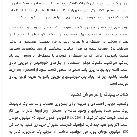
برق ریگ چیزی بین 5 الی 15 وات کاهش پیدا می‌کند. اگر سایر قطعات نظیر رم
را نیز بر اساس تکنولوژی‌های مدرن‌تر (مثلا رم DDR4 به جای DDR3) انتخاب
کنید، کمک زیادی به صرفه‌جویی در انرژی و افزایش سودآوری خواهید کرد.
روش‌های پیچیده‌تری نیز برای کاهش هزینه الکتریسیتی وجود دارند. به عنوان
نمونه می‌توانید تعرفه‌های برق اقتصادی‌تر را انتخاب کرده یا ریگ ماینینگ را
بعد از ساخت در منطقه‌ای با تعرفه پایین‌تر قرار بدهید! همچنین در برخی
مناطق، برق مصرف شده در طول ساعات مشخصی از روز، مخصوصا شب‌ها،
هزینه پایین‌تری دارد. اگر در منطقه‌ای کویری یا منطقه‌ای با ورزش زیاد باد
زندگی می‌کنید، تکنیک دیگر، استفاده از پنل‌های خورشیدی یا توربین بادی
است. البته باید برنامه‌ریزی بلند مدتی به منظور کسب سود از استخراج رمز ارزها
داشته باشید، چرا که ایجاد پنل خورشیدی یا توربین بادی به هزینه اولیه زیادی
نیازمند است.
کلاد ماینینگ را فراموش نکنید
وضعیت ناپایدار اقتصادی و هزینه‌ بالای جمع‌آوری قطعات و ساخت یک ماینینگ
ریگ سبب شده بسیاری با وجود علاقه به استخراج رمز ارزها، قادر به این کار
نباشند. قیمت کارت گرافیک RTX 280 Ti انویدیا اکنون حدود 70 میلیون تومان
است! اگر بخواهید چند کارت گرافیک قدرتمند نظیر آن خریداری کنید، به حداقل
100 میلیون تومان پول نیاز خواهید داشت. از طرفی یک مادربورد قادر به