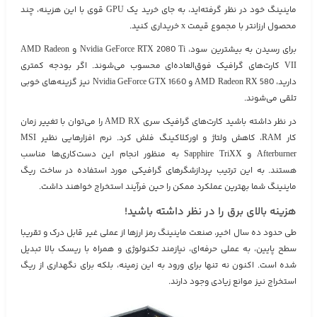
ماینینگ خود در نظر گرفته‌اید، به جای خرید یک GPU قوی با این هزینه، چند
محصول ارزانتر با مجموع قیمت x خریداری کنید.
برای رسیدن به بیشترین سود، Nvidia GeForce RTX 2080 Ti و AMD Radeon
VII کارت‌های گرافیک فوق‌العاده‌ای محسوب می‌شوند. اگر بودجه کمتری
دارید، AMD Radeon RX 580 و Nvidia GeForce GTX 1660 نیز گزینه‌های خوبی
تلقی می‌شوند.
در نظر داشته باشید کارت‌های گرافیک سری AMD RX را می‌توان با تغییر زمان
کار RAM، کاهش ولتاژ و اورکلاکینگ فلش کرد. نرم افزارهایی نظیر MSI
Afterburner و Sapphire TriXX به منظور انجام این دست‌کاری‌ها مناسب
هستند. به این ترتیب پردازشگرهای گرافیکی مورد استفاده در ساخت ریگ
ماینینگ شما بهترین عملکرد ممکن را حین فرآیند استخراج خواهند داشت.
هزینه بالای برق را در نظر داشته باشید!
طی حدود ده سال اخیر، صنعت ماینینگ رمز ارزها از عملی غیر قابل درک و تقریبا
سطح پایین، به عملی حرفه‌ای، نیازمند تکنولوژی و همراه با ریسک بالا تبدیل
شده است. اکنون نه تنها برای ورود به این زمینه، بلکه برای نگهداری از ریگ
استخراج نیز موانع زیادی وجود دارند.