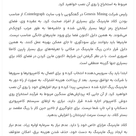
مربوط به استخراج را روی آن نصب خواهید کرد.
رئیس شرکت Genesis Mining در گفتگویی با وب سایت Cointelegraph، از مناسب
بودن کلاد ماینینگ برای بسیاری از افراد صحبت کرد. به عقیده وی، فضای
استخراج رمز ارزها بسیار رقابتی شده و حاشیه‌ها به طور مرتب کوچک‌تر
می‌شوند. به همین دلیل اکنون فضا برای ورود ماینرهای خانگی مناسب نیست.
ماینرها باید بتوانند برای سودآوری، تا جای ممکن بهینه عمل کنند، به همین
دلیل قرار دادن ریگ ماینینگ در مکانی با تعرفه‌های برق بسیار پایین کاملا
ضروری است. با در نظر گرفتن این شرایط، اکنون ماین کردن در فضای کلاد برای
بسیاری تنها گزینه منطقی است.
ابتدا باید یک سرویس‌دهنده انتخاب کرده و برای اتصال به کامپیوترها و سرورها
با شرکت به توافق برسید. بعد از پرداخت هزینه اشتراک، به صورت از راه دور به
ماینینگ ریگ اجاره شده دسترسی پیدا کرده و نرم افزارهای خود را روی آن نصب
خواهید کرد. از آن جایی که پردازش‌های سنگین مربوط به فرآیند استخراج روی
دوش کامپیوتر اجاره شده قرار دارند، نیازی به ارتقای سیستم کامپیوتری
دسکتاپ و لپ تاپ شما نیست. برای جلوگیری از تاخیر حین کار با ریگ مقصد بر
بستر کلاد، بد نیست سرعت اینرنتتان را افزایش بدهید.
کلاد ماینینگ مزایای خاص خود را دارد. عدم نیاز به سرمایه اولیه زیاد، عدم نیاز
به ایجاد ریگ ماینینگ به دست خود، حذف شدن هزینه برق، امکان متوقف