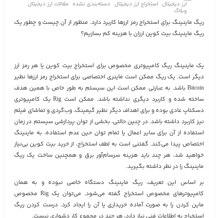
ارز دیجیتال
استخراج ارز دیجیتال
دسته‌بندی نشده
مقالات ارز دیجیتال
وبلاگ
ریگ ماینینگ برای استخراج رمز ارزها کاربرد دارد. منظور از آن چیست و چطور یک
ریگ ماینینگ بیت کوین ارزان با هزینه کم بسازیم؟
یک ماینینگ ریگ کامپیوتری مخصوص برای استخراج بیت کوین یا هر رمز ارز
دیگر است. یک ریگ ممکن است ماینری اختصاصی برای استخراج رمز ارزها نظیر
Bitcoin باشد. به عبارتی ممکن است این سیستم به طور خاص با همین هدف
ساخته شده و کاربرد دیگری نداشته باشد. ممکن است Rig یک کامپیوتری
دسکتاپ عادی بوده و برای اهداف دیگر نظیر گیمینگ، وب‌گردی و تماشای فیلم
نیز کاربرد داشته باشد. در چنین حالتی، بخشی از توان پردازشی سیستم در زمان
استفاده از آن برای سایر اعمال یا تمام توان حین عدم استفاده، به ماینینگ
اختصاص پیدا می‌کند. گفتنی است به لطف استخراج، از خرید بیت کوین بی‌نیاز
خواهید شد، هر چند باید هزینه سرسام‌آور برق و همچنین ساخت یک ریگ
ماینینگ را در نظر داشته بگیرید.
بر اساس این تعریف، ریگ ماینینگ دستگاه خاصی نبوده و به همان
کامپیوترهای مخصوص استخراج گفته می‌شود. می‌توان یک Rig مخصوص
ماین کردن را به صورت آماده خریداری یا آن را ایجاد کرد. درست کردن ریگ
استخراج به اطلاعات فنی نیاز دارد، هر چند در مجموع کار دشواری نیست.