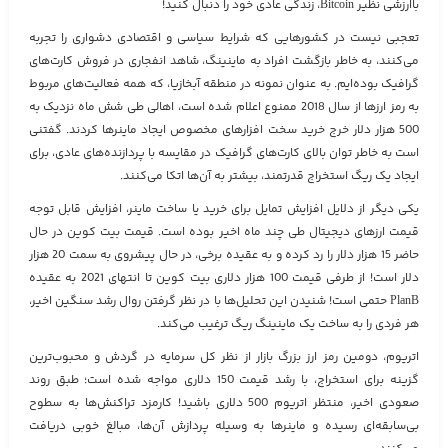
باارزشی نظیر Bitcoin، زندگی عادی خود را دنبال کنید!
تعجبی نیست در کشورهایی که شرایط سیاسی و اقتصادی دشواری را تجربه
می‌کنند، به خاطر بازگشت افراد به ماینینگ، شاهد انفجاری در فروش کارت‌های
گرافیک بوده‌ایم. به عنوان نمونه در منطقه آبخازیا، که همه فعالیت‌های مربوط
به رمز ارزها از سال 2018 ممنوع اعلام شده است، اهالی طی شش ماه نزدیک به
500 هزار دلار خرج خرید سخت افزارهای مخصوص ایجاد ماینرها کردند. گفتنی
است به خاطر توان بالای کارت‌های گرافیک در مقایسه با پردازنده‌های عادی، برای
ایجاد یک ریگ استخراج قدرتمند، بیشتر به آن‌ها اتکا می‌کنند.
یکی دیگر از دلایل افزایش تمایل برای خرید یا ساخت ماینر، افزایش قابل توجه
قیمت ارزهای دیجیتال طی چند ماه اخیر بوده است. قیمت بیت کوین در حال
حاضر 15 هزار دلار را رد کرده و به عقیده برخی، در حال پیشروی به سمت 20 هزار
دلار است! از طرفی قیمت 100 هزار دلاری بیت کوین تا انتهای 2021 به عقیده
PlanB حتمی است! شنیدن این تحلیل‌ها با در نظر گرفتن روال رشد سنگین اخیر،
هر فردی را به ساخت یک ماینینگ ریگ ترغیب می‌کند.
اتریوم، دومین رمز ارز بزرگ بازار از نظر کل سرمایه در گردش و محبوب‌ترین
گزینه برای استخراج، با رشد قیمت 150 دلاری مواجه شده است؛ طبق روند
صعودی اخیر، منتظر اتریوم 500 دلاری باشید! کارمزد تراکنش‌‌ها به سطوح
بی‌سابقه‌ای رسیده و ماینرها به وسیله پردازش آن‌ها، مبالغ خوبی دریافت