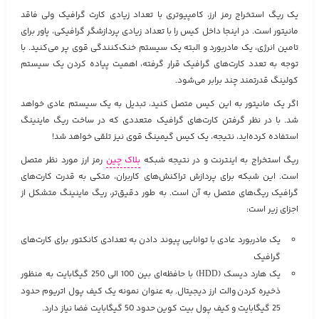
یک ریگ استخراج رمز ارز، کامپیوتری با تعداد زیادی کارت گرافیک ولی فاقد
مانیتور است. در اینجا داخل کیس را با تعداد زیادی پردازشگر گرافیکی، پاور برای
تامین انرژی، یک مادربورد و البته یک سیستم خنک‌کنندگی قوی پر می‌کنید. با
توجه به تعدد کارت‌های گرافیک قرار گرفته، اهمیت پیاده کردن یک سیستم
کولینگ قدرتمند چند برابر می‌شود.
اگر یک مانیتور به این کیس متصل کنید، تبدیل به یک سیستم عادی خواهد
شد. با در نظر گرفتن کارت‌های گرافیک متعددی که در ساخت ریگ ماینینگ
استفاده کرده‌اید، نتیجه، یک کیس گیمینگ قوی نیز تلقی خواهد شد!
ریگ استخراج به اینترنت و در نتیجه شبکه
بلاک چین
رمز ارز مورد نظر متصل
است. این شبکه برای پردازش تراکنش‌های کاربران، متکی به قدرت کارت‌های
گرافیک ریگ‌های متصل به آن است. به طور دقیق‌تر، ریگ ماینینگ متشکل از
اجزای زیر است:
یک مادربورد عادی با توانایی پیوند دادن به تعدادی کانکتور برای کارت‌های
گرافیک
یک هارد دیسک (HDD) با حافظه‌ای بین 100 الی 250 گیگابایت به منظور
ذخیره کردن والت‌ ارز دیجیتال. به عنوان نمونه یک کیف پول اتریوم حدود
25 گیگابایت و کیف پول بیت کوین حدود 50 گیگابایت فضا نیاز دارد.