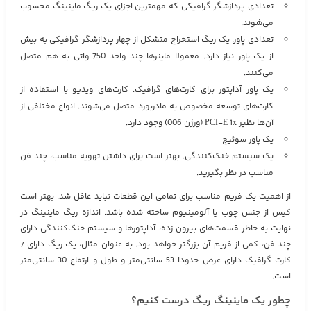
تعدادی پردازشگر گرافیکی که مهمترین اجزای یک ریگ ماینینگ محسوب
می‌شوند.
تعدادی پاور. یک ریگ استخراج متشکل از چهار پردازشگر گرافیکی به بیش
از یک پاور نیاز دارد. معمولا ماینرها چند واحد 750 واتی به هم متصل
می‌کنند.
یک پاور آداپتور برای کارت‌های گرافیک. کارت‌های ویدیو با استفاده از
کار‌ت‌های توسعه مخصوص به مادربورد متصل می‌شوند. انواع مختلفی از
آن‌ها نظیر PCI-E 1x (ورژن 006) وجود دارد.
یک پاور سوئیچ
یک سیستم خنک‌کنندگی. بهتر است برای داشتن تهویه مناسب، چند فن
مناسب در نظر بگیرید.
از اهمیت یک فریم مناسب برای تمامی این قطعات نباید غافل شد. بهتر است
کیس از جنس چوب یا آلومینیوم ساخته شده باشد. اندازه ریگ ماینینگ در
نهایت به خاطر قسمت‌های بیرون زده، آداپتورها و سیستم خنک‌کنندگی دارای
چند فن، کمی از فریم آن بزرگتر خواهد بود. به عنوان مثال، یک ریگ دارای 7
کارت گرافیک دارای عرض حدودا 53 سانتی‌متر و طول و ارتفاع 30 سانتی‌متر
است.
چطور یک ماینینگ ریگ درست کنیم؟