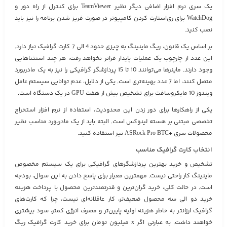
یک سری نرم افزار اضافی دیگر نظیر TeamViewer برای کنترل از راه دور و
WatchDog برای ری‌استارت کردن کامپیوتر در صورت فریز شدن برنامه را نیز باید
نصب کنید.
بر اساس یک قانون، ریگ ماینینگ به چیزی حدود 4 الی 7 کارت گرافیک نیاز دارد.
این عدد از چارچوب یک عملیات پایدار فراتر نخواهد رفت، هر چند استثناهایی
وجود دارند. ماینرها می‌توانند 10 تا 15 پردازشگر گرافیکی را نیز به یک مادربورد
متصل کنند، اما 7 عدد بهینه‌تری است. یکی از دلایل، عدم توانایی سیستم عامل
ویندوز 10 مایکروسافت برای تشخیص بیش از هفت GPU در یک دستگاه است.
یکی از راهکارها برای دور زدن این محدودیت، استفاده از نرم افزار استخراج
تخصصی مبتنی بر هسته لینوکس است. البته باید از یک مادربورد مناسب نظیر
محصولات سری +ASRock Pro BTC نیز استفاده کنید.
انتخاب کارت گرافیک مناسب
تشخیص و خرید بهترین پردازشگرهای گرافیکی برای یک سیستم مخصوص
ماینینگ کار راحتی نیست. مهمترین معیار برای پاسخ دادن به این سوال، بودجه
است. در حالت کلی، خرید گران‌ترین و قدرتمندترین محصول با پرداخت هزینه
خرید دو الی سه محصول ضعیف‌تر، کار عاقلانه‌ای نیست، چرا که کارت‌های
گرافیک ارزانتر به خاطر هزینه اولیه پایین‌تر و مصرف انرژی کمتر، سود بیشتری
خواهند داشت. به عبارتی اگر x میلیون تومان برای خرید کارت گرافیک ریگ